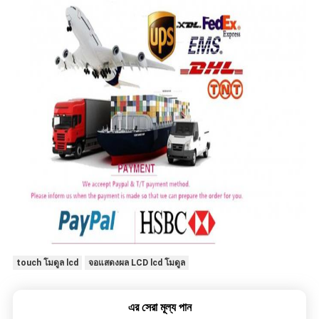
touch โมดูล lcd
จอแสดงผล LCD lcd โมดูล
এর সেরা মূল্য পান