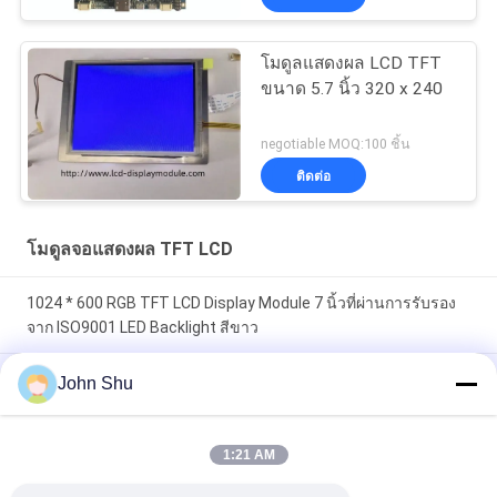
โมดูลแสดงผล LCD TFT
ขนาด 5.7 นิ้ว 320 x 240
negotiable MOQ:100 ชิ้น
ติดต่อ
โมดูลจอแสดงผล TFT LCD
1024 * 600 RGB TFT LCD Display Module 7 นิ้วที่ผ่านการรับรอง
จาก ISO9001 LED Backlight สีขาว
480 * 854 IPS MIPI 5.0 นิ้วโมดูล TFT LCD, หน้าจอสัมผัสแบบ
John Shu
Capactive จอ LCD ที่กำหนดเอง
LED ขาว SPI โมดูลหน้าจอสัมผัส MCU, 240 X 400 3.0 โมดูล LCD
1:21 AM
ขนาดเล็ก